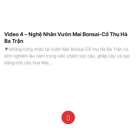
Video 4 – Nghệ Nhân Vườn Mai Bonsai-Cổ Thụ Hà
Ba Trận
🌳Những công nhân tại Vườn Mai Bonsai-Cổ thụ Hà Ba Trận có
kinh nghiệm lâu năm trong việc chăm sóc cây, ghép cây và tạo
dáng cho cây hoa Mai....