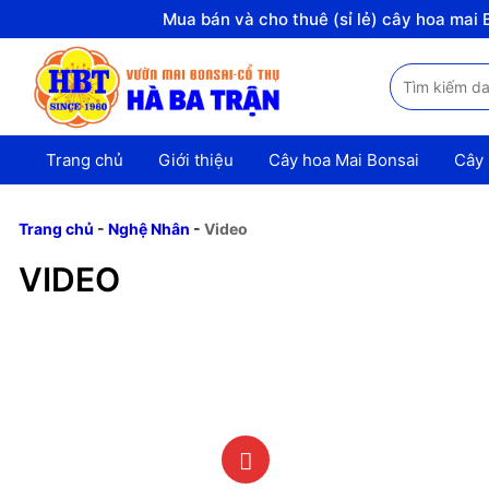
Skip
Mua bán và cho thuê (sỉ lẻ) cây hoa mai
to
content
Tìm
kiếm:
Trang chủ
Giới thiệu
Cây hoa Mai Bonsai
Cây 
Trang chủ
-
Nghệ Nhân
-
Video
VIDEO