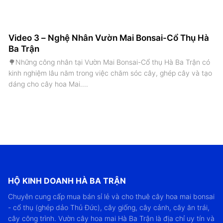
Video 3 – Nghệ Nhân Vườn Mai Bonsai-Cổ Thụ Hà
Ba Trận
🌳Những công nhân tại Vườn Mai Bonsai-Cổ thụ Hà Ba Trận có
kinh nghiệm lâu năm trong việc chăm sóc cây, ghép cây và tạo
dáng cho cây hoa Mai....
HỘ KINH DOANH HÀ BA TRẬN
Chuyên cung cấp mua bán sỉ lẻ và cho thuê cây hoa mai bonsai
- cổ thụ (ghép dảo Thủ Đức), cây giống, cây cảnh, cây ăn trái,
cây công trình. Vườn cây hoa mai Hà Ba Trận là địa chỉ uy tín và