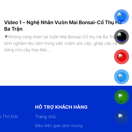
Video 1 – Nghệ Nhân Vườn Mai Bonsai-Cổ Thụ Hà
Ba Trận
🌳Những công nhân tại Vườn Mai Bonsai-Cổ thụ Hà Ba Trận có
kinh nghiệm lâu năm trong việc chăm sóc cây, ghép cây và tạo
dáng cho cây hoa Mai....
HỖ TRỢ KHÁCH HÀNG
Trang chủ
Tp.Thủ Đức
Điều kiện giao dịch chung