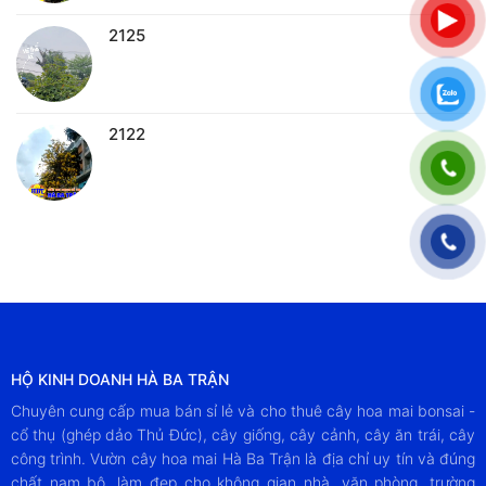
2125
2122
HỘ KINH DOANH HÀ BA TRẬN
Chuyên cung cấp mua bán sỉ lẻ và cho thuê cây hoa mai bonsai -
cổ thụ (ghép dảo Thủ Đức), cây giống, cây cảnh, cây ăn trái, cây
công trình. Vườn cây hoa mai Hà Ba Trận là địa chỉ uy tín và đúng
chất nam bộ, làm đẹp cho không gian nhà, văn phòng, trường