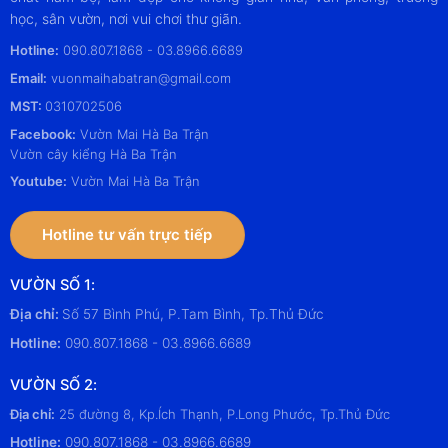
học, sân vườn, nơi vui chơi thư giãn.
Hotline:
090.807.1868 - 03.8966.6689
Email:
vuonmaihabatran@gmail.com
MST:
0310702506
Facebook:
Vườn Mai Hà Ba Trận
Vườn cây kiểng Hà Ba Trận
Youtube:
Vườn Mai Hà Ba Trận
Hotline tư vấn trực tiếp
VƯỜN SỐ 1:
Địa chỉ:
Số 57 Bình Phú, P.Tam Bình, Tp.Thủ Đức
Hotline:
090.807.1868 - 03.8966.6689
VƯỜN SỐ 2:
Địa chỉ:
25 đường 8, Kp.Ích Thạnh, P.Long Phước, Tp.Thủ Đức
Hotline:
090.807.1868 - 03.8966.6689