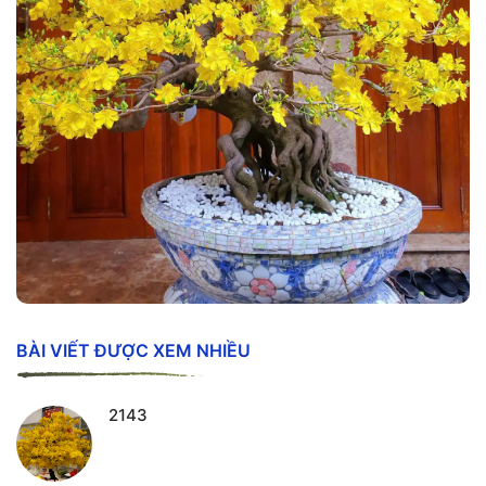
BÀI VIẾT ĐƯỢC XEM NHIỀU
2143