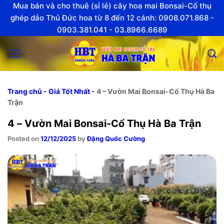
Skip
Mua bán và cho thuê (sỉ lẻ) cây hoa mai Bonsai-Cổ thụ
to
ghép dảo Thủ Đức hoa từ 8 đến 12 cánh: 0908.071.868 -
0903.381.041 - 03.8966.6689
content
Trang chủ
-
Giá Tốt Nhất
-
4 – Vườn Mai Bonsai-Cổ Thụ Hà Ba
Trận
4 – Vườn Mai Bonsai-Cổ Thụ Hà Ba Trận
Posted on
12/12/2025
by
Đặng Quốc Cường