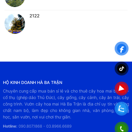
2122
HỘ KINH DOANH HÀ BA TRẬN
Chuyên cung cấp mua bán sỉ lẻ và cho thuê cây hoa mai bonsai -
cổ thụ (ghép dảo Thủ Đức), cây giống, cây cảnh, cây ăn trái, cây
công trình. Vườn cây hoa mai Hà Ba Trận là địa chỉ uy tín và đúng
chất nam bộ, làm đẹp cho không gian nhà, văn phòng, trường
học, sân vườn, nơi vui chơi thư giãn.
Hotline:
090.807.1868 - 03.8966.6689