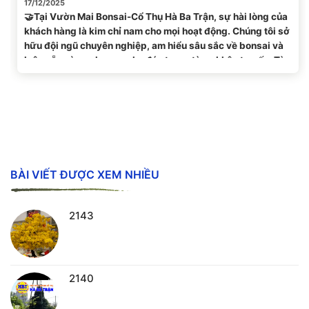
17/12/2025
🤝Tại Vườn Mai Bonsai-Cổ Thụ Hà Ba Trận, sự hài lòng của
khách hàng là kim chỉ nam cho mọi hoạt động. Chúng tôi sở
hữu đội ngũ chuyên nghiệp, am hiểu sâu sắc về bonsai và
luôn sẵn sàng phục vụ chu đáo trong từng khâu tư vấn. Từ
việc lựa chọn dáng cây...
BÀI VIẾT ĐƯỢC XEM NHIỀU
2143
2140