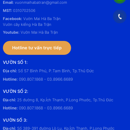
Email:
vuonmaihabatran@gmail.com
MST:
0310702506
Facebook:
Vườn Mai Hà Ba Trận
Vườn cây kiểng Hà Ba Trận
Youtube:
Vườn Mai Hà Ba Trận
Hotline tư vấn trực tiếp
VƯỜN SỐ 1:
Địa chỉ:
Số 57 Bình Phú, P.Tam Bình, Tp.Thủ Đức
Hotline:
090.807.1868 - 03.8966.6689
VƯỜN SỐ 2:
Địa chỉ:
25 đường 8, Kp.Ích Thạnh, P.Long Phước, Tp.Thủ Đức
Hotline:
090.807.1868 - 03.8966.6689
VƯỜN SỐ 3:
Địa chỉ:
Số 389-391 đường Lò Lu, Kp.Ích Thạnh, P.Long Phước