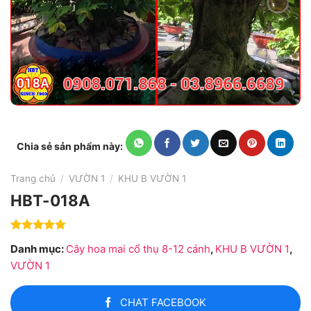
Chia sẻ sản phẩm này:
Trang chủ
/
VƯỜN 1
/
KHU B VƯỜN 1
HBT-018A
Được xếp
Danh mục:
Cây hoa mai cổ thụ 8-12 cánh
,
KHU B VƯỜN 1
,
hạng
0
5
sao
VƯỜN 1
CHAT FACEBOOK