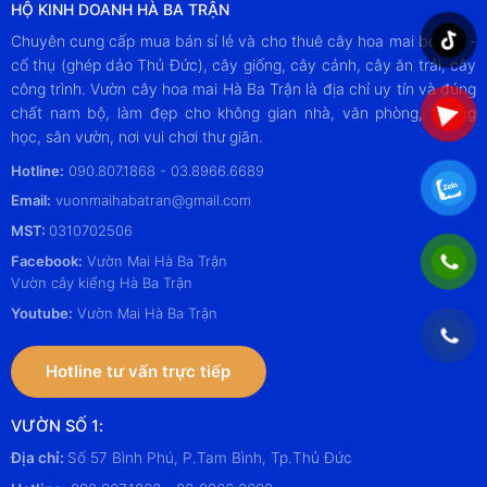
HỘ KINH DOANH HÀ BA TRẬN
Chuyên cung cấp mua bán sỉ lẻ và cho thuê cây hoa mai bonsai -
cổ thụ (ghép dảo Thủ Đức), cây giống, cây cảnh, cây ăn trái, cây
công trình. Vườn cây hoa mai Hà Ba Trận là địa chỉ uy tín và đúng
chất nam bộ, làm đẹp cho không gian nhà, văn phòng, trường
học, sân vườn, nơi vui chơi thư giãn.
Hotline:
090.807.1868 - 03.8966.6689
Email:
vuonmaihabatran@gmail.com
MST:
0310702506
Facebook:
Vườn Mai Hà Ba Trận
Vườn cây kiểng Hà Ba Trận
Youtube:
Vườn Mai Hà Ba Trận
Hotline tư vấn trực tiếp
VƯỜN SỐ 1:
Địa chỉ:
Số 57 Bình Phú, P.Tam Bình, Tp.Thủ Đức