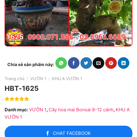
Chia sẻ sản phẩm này:
Trang chủ
/
VƯỜN 1
/
KHU A VƯỜN 1
HBT-1625
Được xếp
Danh mục:
VƯỜN 1
,
Cây hoa mai Bonsai 8-12 cánh
,
KHU A
hạng
0
5
sao
VƯỜN 1
CHAT FACEBOOK