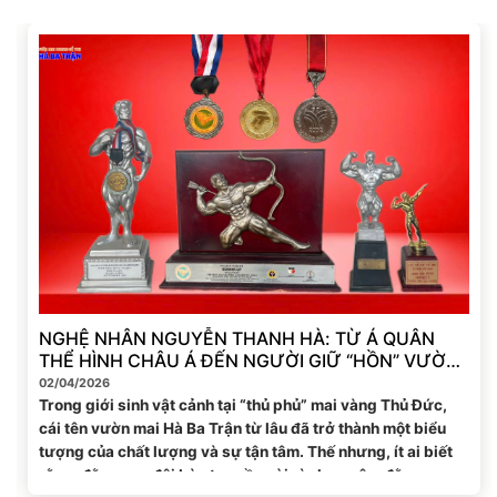
NGHỆ NHÂN NGUYỄN THANH HÀ: TỪ Á QUÂN
THỂ HÌNH CHÂU Á ĐẾN NGƯỜI GIỮ “HỒN” VƯỜN
MAI HÀ BA TRẬN THỦ ĐỨC
02/04/2026
Trong giới sinh vật cảnh tại “thủ phủ” mai vàng Thủ Đức,
cái tên vườn mai Hà Ba Trận từ lâu đã trở thành một biểu
tượng của chất lượng và sự tận tâm. Thế nhưng, ít ai biết
rằng, đằng sau đôi bàn tay sần sùi vì nhựa cây, đằng sau