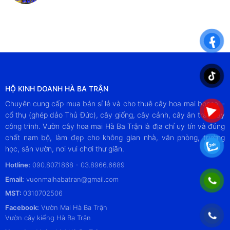
HỘ KINH DOANH HÀ BA TRẬN
Chuyên cung cấp mua bán sỉ lẻ và cho thuê cây hoa mai bonsai -
cổ thụ (ghép dảo Thủ Đức), cây giống, cây cảnh, cây ăn trái, cây
công trình. Vườn cây hoa mai Hà Ba Trận là địa chỉ uy tín và đúng
chất nam bộ, làm đẹp cho không gian nhà, văn phòng, trường
học, sân vườn, nơi vui chơi thư giãn.
Hotline:
090.807.1868 - 03.8966.6689
Email:
vuonmaihabatran@gmail.com
MST:
0310702506
Facebook:
Vườn Mai Hà Ba Trận
Vườn cây kiểng Hà Ba Trận