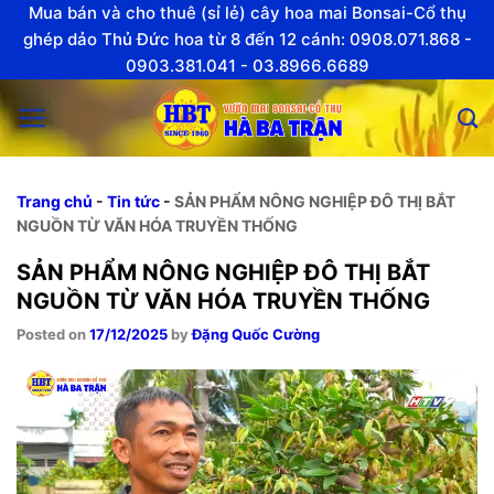
Skip
Mua bán và cho thuê (sỉ lẻ) cây hoa mai Bonsai-Cổ thụ
to
ghép dảo Thủ Đức hoa từ 8 đến 12 cánh: 0908.071.868 -
0903.381.041 - 03.8966.6689
content
Trang chủ
-
Tin tức
-
SẢN PHẨM NÔNG NGHIỆP ĐÔ THỊ BẮT
NGUỒN TỪ VĂN HÓA TRUYỀN THỐNG
SẢN PHẨM NÔNG NGHIỆP ĐÔ THỊ BẮT
NGUỒN TỪ VĂN HÓA TRUYỀN THỐNG
Posted on
17/12/2025
by
Đặng Quốc Cường