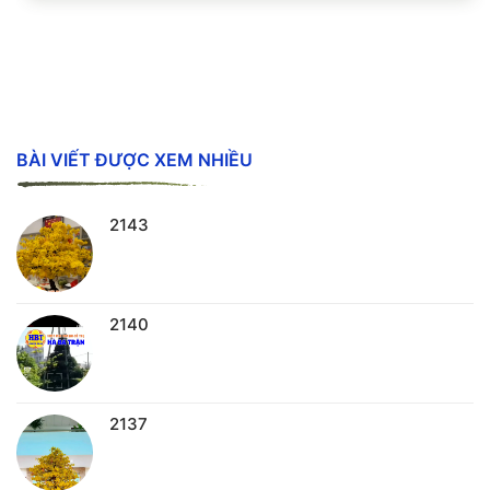
dáng vẻ giản...
BÀI VIẾT ĐƯỢC XEM NHIỀU
2143
2140
2137