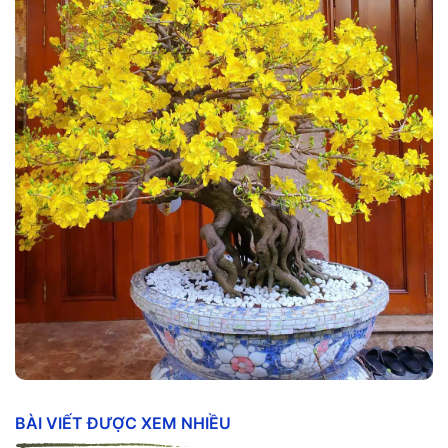
BÀI VIẾT ĐƯỢC XEM NHIỀU