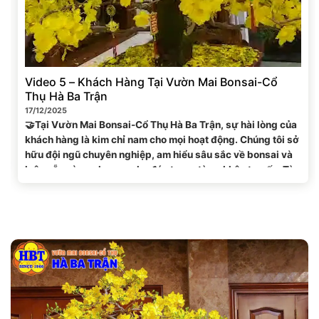
Video 5 – Khách Hàng Tại Vườn Mai Bonsai-Cổ
Thụ Hà Ba Trận
17/12/2025
🤝Tại Vườn Mai Bonsai-Cổ Thụ Hà Ba Trận, sự hài lòng của
khách hàng là kim chỉ nam cho mọi hoạt động. Chúng tôi sở
hữu đội ngũ chuyên nghiệp, am hiểu sâu sắc về bonsai và
luôn sẵn sàng phục vụ chu đáo trong từng khâu tư vấn. Từ
việc lựa chọn dáng cây...