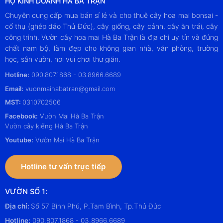
HỘ KINH DOANH HÀ BA TRẬN
Chuyên cung cấp mua bán sỉ lẻ và cho thuê cây hoa mai bonsai -
cổ thụ (ghép dảo Thủ Đức), cây giống, cây cảnh, cây ăn trái, cây
công trình. Vườn cây hoa mai Hà Ba Trận là địa chỉ uy tín và đúng
chất nam bộ, làm đẹp cho không gian nhà, văn phòng, trường
học, sân vườn, nơi vui chơi thư giãn.
Hotline:
090.807.1868 - 03.8966.6689
Email:
vuonmaihabatran@gmail.com
MST:
0310702506
Facebook:
Vườn Mai Hà Ba Trận
Vườn cây kiểng Hà Ba Trận
Youtube:
Vườn Mai Hà Ba Trận
Hotline tư vấn trực tiếp
VƯỜN SỐ 1:
Địa chỉ:
Số 57 Bình Phú, P.Tam Bình, Tp.Thủ Đức
Hotline:
090.807.1868 - 03.8966.6689