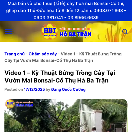
Skip
Mua bán và cho thuê (sỉ lẻ) cây hoa mai Bonsai-Cổ thụ
to
ghép dảo Thủ Đức hoa từ 8 đến 12 cánh: 0908.071.868 -
0903.381.041 - 03.8966.6689
content
Trang chủ
-
Chăm sóc cây
-
Video 1 – Kỹ Thuật Bứng Trồng
Cây Tại Vườn Mai Bonsai-Cổ Thụ Hà Ba Trận
Video 1 – Kỹ Thuật Bứng Trồng Cây Tại
Vườn Mai Bonsai-Cổ Thụ Hà Ba Trận
Posted on
17/12/2025
by
Đặng Quốc Cường