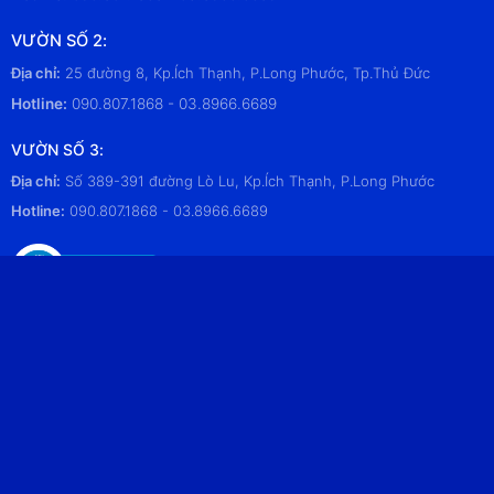
VƯỜN SỐ 2:
Địa chỉ:
25 đường 8, Kp.Ích Thạnh, P.Long Phước, Tp.Thủ Đức
Hotline:
090.807.1868 - 03.8966.6689
VƯỜN SỐ 3:
Địa chỉ:
Số 389-391 đường Lò Lu, Kp.Ích Thạnh, P.Long Phước
Hotline:
090.807.1868 - 03.8966.6689
HỖ TRỢ KHÁCH HÀNG
Trang chủ
Điều kiện giao dịch chung
Quy trình đặt và giao hàng
Chính sách đổi trả
Chính sách bảo mật